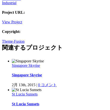
Industrial
Project URL:
View Project
Copyright:
Theme-Fusion
関連するプロジェクト
Singapore Skyrise
Singapore Skyrise
2月 13th, 2015
|
0 コメント
St Lucia Sunsets
St Lucia Sunsets