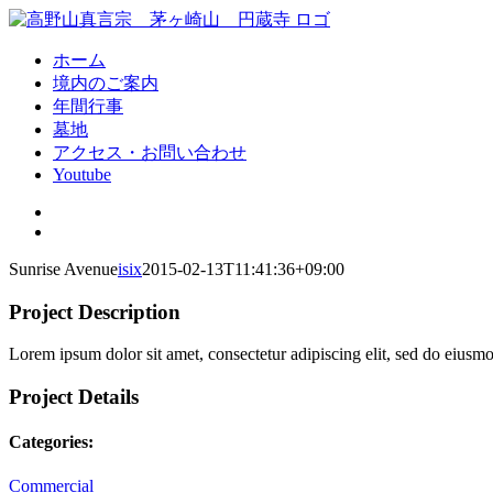
Skip
to
content
ホーム
境内のご案内
年間行事
墓地
アクセス・お問い合わせ
Youtube
View
Larger
View
Image
Larger
Sunrise Avenue
isix
2015-02-13T11:41:36+09:00
Image
Project Description
Lorem ipsum dolor sit amet, consectetur adipiscing elit, sed do eiusm
Project Details
Categories:
Commercial