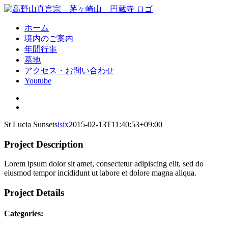
Skip
to
content
ホーム
境内のご案内
年間行事
墓地
アクセス・お問い合わせ
Youtube
View
Larger
View
Image
Larger
St Lucia Sunsets
isix
2015-02-13T11:40:53+09:00
Image
Project Description
Lorem ipsum dolor sit amet, consectetur adipiscing elit, sed do
eiusmod tempor incididunt ut labore et dolore magna aliqua.
Project Details
Categories: